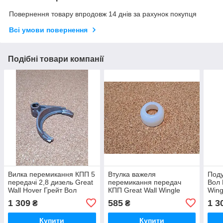
Повернення товару впродовж 14 днів за рахунок покупця
Всі умови повернення
Подібні товари компанії
Вилка перемикання КПП 5
Втулка важеля
Под
передачі 2,8 дизель Great
перемикання передач
Вол 
Wall Hover Грейт Вол
КПП Great Wall Wingle
Wing
Ховер
Грейт Вол Вингл
Вінг
1 309
585
1 3
₴
₴
Купити
Купити