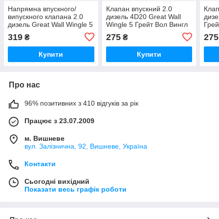
Напрямна впускного/
Клапан впускний 2.0
Клап
випускного клапана 2.0
дизель 4D20 Great Wall
дизе
дизель Great Wall Wingle 5
Wingle 5 Грейт Вол Вингл
Грей
Грейт Вол Вингл Вінгл 5
5
319
275
275
₴
₴
Купити
Купити
Про нас
96% позитивних з 410 відгуків за рік
Працює з 23.07.2009
м. Вишневе
вул. Залізнична, 92, Вишневе, Україна
Контакти
Сьогодні вихідний
Показати весь графік роботи