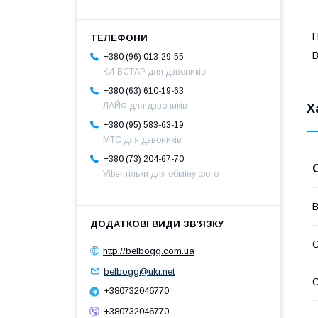
П
B
+380 (96) 013-29-55
КИЇВСТАР для дзвоників
+380 (63) 610-19-63
ЛАЙФ для дзвоників
Х
+380 (95) 583-63-19
МТС для дзвоників
+380 (73) 204-67-70
Viber тільки для обміну фото
В
С
http://belbogg.com.ua
belbogg@ukr.net
С
+380732046770
+380732046770