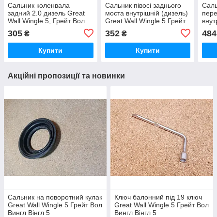
Сальник коленвала
Сальник півосі заднього
Саль
задний 2.0 дизель Great
моста внутрішній (дизель)
пере
Wall Wingle 5, Грейт Вол
Great Wall Wingle 5 Грейт
внут
Вингл 5 Вінгл
Вол Вингл 5
Grea
305
352
484
₴
₴
Грей
Купити
Купити
Акційні пропозиції та новинки
Сальник на поворотний кулак
Ключ балонний під 19 ключ
Great Wall Wingle 5 Грейт Вол
Great Wall Wingle 5 Грейт Вол
Вингл Вінгл 5
Вингл Вінгл 5