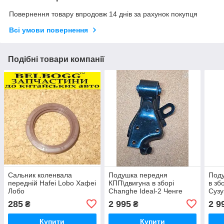
Повернення товару впродовж 14 днів за рахунок покупця
Всі умови повернення
Подібні товари компанії
Сальник коленвала
Подушка передня
Поду
передній Hafei Lobo Хафеі
КПП\двигуна в зборі
в зб
Лобо
Changhe Ideal-2 Ченге
Сузу
Ченч Ідеал 2
285
2 995
2 9
₴
₴
Купити
Купити