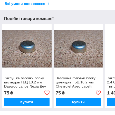
Всі умови повернення
Подібні товари компанії
Заглушка головки блоку
Заглушка головки блоку
Загл
циліндрів ГБЦ 18.2 мм
циліндрів ГБЦ 18.2 мм
2.4 
Daewoo Lanos Nexia Деу
Chevrolet Aveo Lacetti
Тигго
Ланос Нексія Нексия
Шевроле Авео Лачетті
75
75
1 4
₴
₴
Лачетти
Купити
Купити