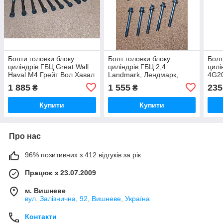
Болти головки блоку
Болт головки блоку
Болт
циліндрів ГБЦ Great Wall
циліндрів ГБЦ 2,4
цилі
Haval M4 Грейт Вол Хавал
Landmark, Лендмарк,
4G20
М4
Лендмарк
Emgr
1 885
1 555
235
₴
₴
Емг
Купити
Купити
Про нас
96% позитивних з 412 відгуків за рік
Працює з 23.07.2009
м. Вишневе
вул. Залізнична, 92, Вишневе, Україна
Контакти