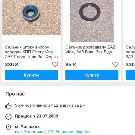
Сальник штоку вибору
Сальник розподвалу ZAZ
Саль
передач КПП Chery Very
Vida, ЗАЗ Віда, Заз Віда
пере
ZAZ Forza Чери Заз Форза
ЗАЗ 
Вери Чері Вері
330
85
330
₴
₴
Купити
Купити
Про нас
96% позитивних з 412 відгуків за рік
Працює з 23.07.2009
м. Вишневе
вул. Залізнична, 92, Вишневе, Україна