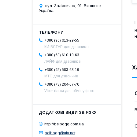
вул. Залізнична, 92, Вишневе,
Україна
П
B
н
+380 (96) 013-29-55
КИЇВСТАР для дзвоників
+380 (63) 610-19-63
ЛАЙФ для дзвоників
Х
+380 (95) 583-63-19
МТС для дзвоників
+380 (73) 204-67-70
Viber тільки для обміну фото
В
http://belbogg.com.ua
С
belbogg@ukr.net