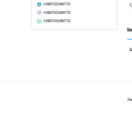
+380732046770
С
+380732046770
+380732046770
І
Ц