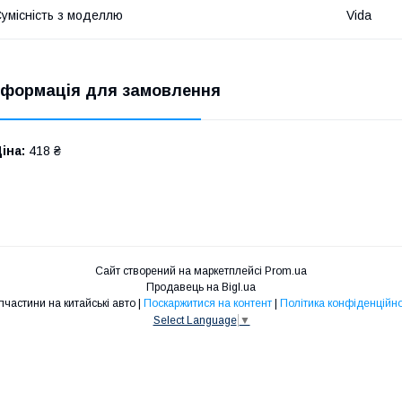
умісність з моделлю
Vida
нформація для замовлення
іна:
418 ₴
Сайт створений на маркетплейсі
Prom.ua
Продавець на Bigl.ua
Запчастини на китайські авто |
Поскаржитися на контент
|
Політика конфіденційно
Select Language
▼