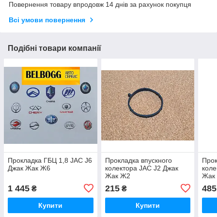
Повернення товару впродовж 14 днів за рахунок покупця
Всі умови повернення
Подібні товари компанії
Прокладка ГБЦ 1,8 JAC J6
Прокладка впускного
Прок
Джак Жак Ж6
колектора JAC J2 Джак
коле
Жак Ж2
Жак
1 445
215
485
₴
₴
Купити
Купити