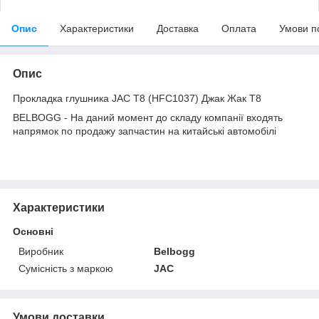
Опис
Характеристики
Доставка
Оплата
Умови п
Опис
Прокладка глушника JAC T8 (HFC1037) Джак Жак Т8
BELBOGG - На даний момент до складу компанії входять
напрямок по продажу запчастин на китайські автомобілі
Характеристики
Основні
Виробник
Belbogg
Сумісність з маркою
JAC
Умови доставки