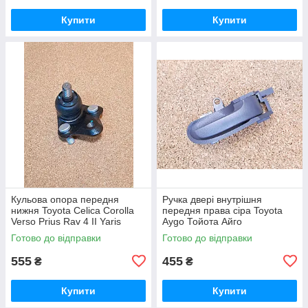
Купити
Купити
Кульова опора передня
Ручка двері внутрішня
нижня Toyota Celica Corolla
передня права сіра Toyota
Verso Prius Rav 4 II Yaris
Aygo Тойота Айго
Тойота Яріс Ярис Селіція
Готово до відправки
Готово до відправки
Селиция Корола Верзо Пріус
555
455
₴
₴
Купити
Купити