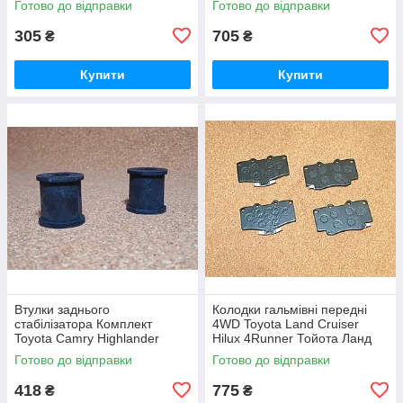
Готово до відправки
Готово до відправки
305
705
₴
₴
Купити
Купити
Втулки заднього
Колодки гальмівні передні
стабілізатора Комплект
4WD Toyota Land Cruiser
Toyota Camry Highlander
Hilux 4Runner Тойота Ланд
Kluger Harrier Тойота Харріер
Крузер 4 Руннер Фораннер
Готово до відправки
Готово до відправки
Хайлендер Клюгер Камрі
Хайлюкс
Камри Кемри
418
775
₴
₴