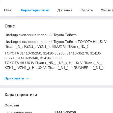
Опис
Характеристики
Доставка
Оплата
Умови 
Опис
Циліндр зчеплення головний Toyota Тойота
Циліндр зчеплення головний Toyota Тойота TOYOTA HILUX V
Пікап (_N_, KZN1_, VZN1_), HILUX VI Пікап (_N1_)
TOYOTA 31410-35250, 31410-35260, 31410-35270, 31410-
35271, 31410-35340, 31410-35360
TOYOTA HILUX IV Пікап (_N5_, _N6_), HILUX V Пікап (_N_,
KZN1_, VZN1_), HILUX VI Пікап (_N1_), 4 RUNNER II (_N1_)
Приховати
Характеристики
Основні
Код запчастини
31410-35250