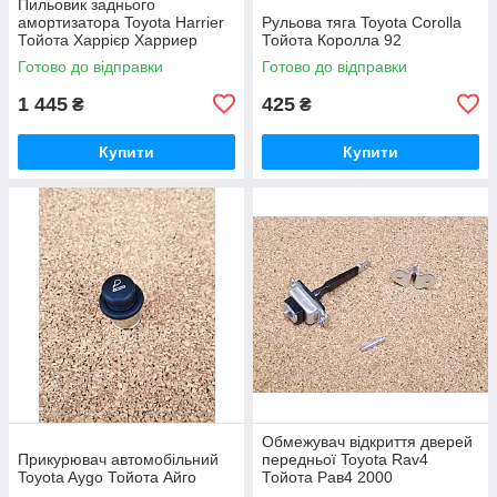
Пильовик заднього
амортизатора Toyota Harrier
Рульова тяга Toyota Corolla
Тойота Харрієр Харриер
Тойота Королла 92
Готово до відправки
Готово до відправки
1 445
425
₴
₴
Купити
Купити
Обмежувач відкриття дверей
Прикурювач автомобільний
передньої Toyota Rav4
Toyota Aygo Тойота Айго
Тойота Рав4 2000