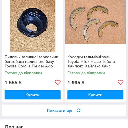
Пиловик заливної горловини
Колодки гальмівні задні
бензобака паливного баку
Toyota Hilux Hiace Тойота
Toyota Corolla Fielder Axio
Хайлюкс Хайлакс Хайс
Allex RunX Тойота Королла
Готово до відправки
Готово до відправки
1 555
1 995
₴
₴
Купити
Купити
Показати ще
Про нас