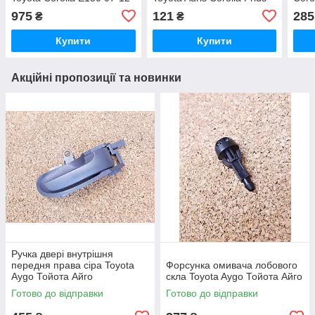
Prius Yaris Тойота
Yaris Тойота Ауріс Аурис
Rav-
975
121
285
₴
₴
Каролла Пріус Яріс Ярис
Королла Корола Приус
Аурі
Пріус Яріс Ярис
Купити
Купити
Акційні пропозиції та новинки
Ручка двері внутрішня
передня права сіра Toyota
Форсунка омивача лобового
Aygo Тойота Айго
скла Toyota Aygo Тойота Айго
Готово до відправки
Готово до відправки