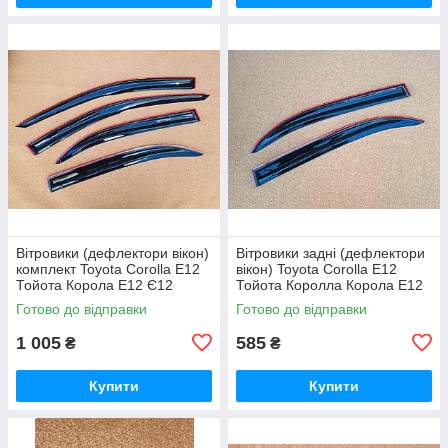
Вітровики (дефлектори вікон)
Вітровики задні (дефлектори
комплект Toyota Corolla E12
вікон) Toyota Corolla E12
Тойота Корола Е12 Є12
Тойота Королла Корола Е12
Королла Каролла
Є12
Готово до відправки
Готово до відправки
1 005
585
₴
₴
Купити
Купити