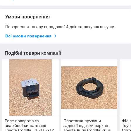
Умови повернення
Повернення товару впродовж 14 днів за рахунок покупця
Всі умови повернення
Подібні товари компанії
Реле поворотів та
Проставка пружини
Філь
аварійної сигналізації
задньої підвіски верхня
Toyo
Toyota Corolla E150 07-12
Toyota Auris Corolla Prius
Coro