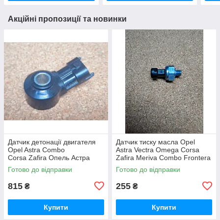
Акційні пропозиції та новинки
Датчик детонації двигателя
Датчик тиску масла Opel
Opel Astra Combo
Astra Vectra Omega Corsa
Corsa Zafira Опель Астра
Zafira Meriva Combo Frontera
Комбо Корса Зафіра Зафира
Опель Фронтера Астра
Готово до відправки
Готово до відправки
Вектра Омега Корса Зафіра
815
255
₴
₴
Купити
Купити