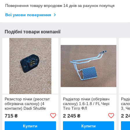
Повернення товару впродовж 14 днів за рахунок покупця
Всі умови повернення
Подібні товари компанії
Резистор пічки (реостат
Радіатор пічки (обігрівач
Раді
обігрівача салону) (4
салону) 1.6-1.8 / FL Чері
сало
контакти) Dadi Shuttle
Тіго Тігго ФЛ
3, Че
Smoothing Дади Даді Шатл
715
2 245
2 2
₴
₴
Смусінг Смусинг
Купити
Купити