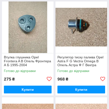
Втулка глушника Opel
Регулятор тиску палива Opel
Frontera A B Опель Фронтера
Astra F G Vectra Omega B
А Б 1995-2004
Опель Астра Ф Г Вектра
Омега
Готово до відправки
Готово до відправки
275
968
₴
₴
Купити
Купити