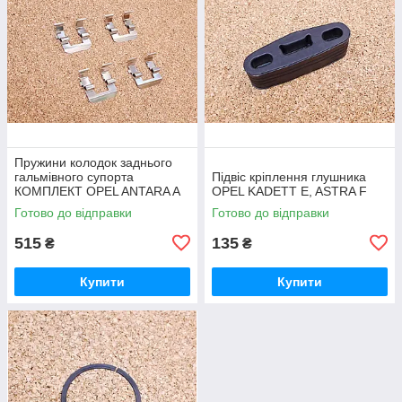
Пружини колодок заднього
гальмівного супорта
Підвіс кріплення глушника
КОМПЛЕКТ OPEL ANTARA A
OPEL KADETT E, ASTRA F
(L07) CHEVROLET CAPTIVA
Готово до відправки
Готово до відправки
(C100, C140) 2.4 2006.06-
515
135
₴
₴
Купити
Купити