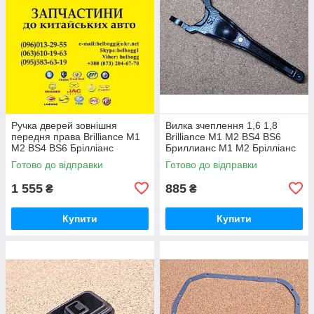
Ручка дверей зовнішня
Вилка зчеплення 1,6 1,8
передня права Brilliance M1
Brilliance M1 M2 BS4 BS6
M2 BS4 BS6 Брілліанс
Бриллианс М1 М2 Брілліанс
Бриллианс М1 М2
Готово до відправки
Готово до відправки
1 555
885
₴
₴
Купити
Купити