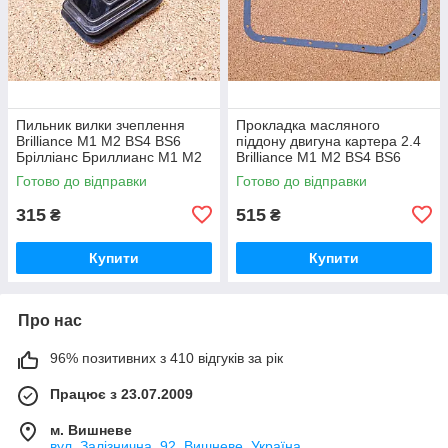
Пильник вилки зчеплення
Прокладка масляного
Brilliance M1 M2 BS4 BS6
піддону двигуна картера 2.4
Брілліанс Бриллианс М1 М2
Brilliance M1 M2 BS4 BS6
Брілліанс Бриллианс М1 М2
Готово до відправки
Готово до відправки
315
515
₴
₴
Купити
Купити
Про нас
96% позитивних з 410 відгуків за рік
Працює з 23.07.2009
м. Вишневе
вул. Залізнична, 92, Вишневе, Україна