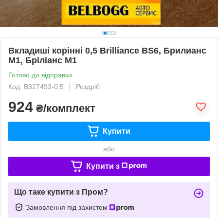
Вкладиші корінні 0,5 Brilliance BS6, Брилианс
М1, Бріліанс М1
Готово до відправки
Код: B327493-0,5
Роздріб
924
₴/комплект
Купити
або
Купити з
Що таке купити з Пром?
Замовлення під захистом