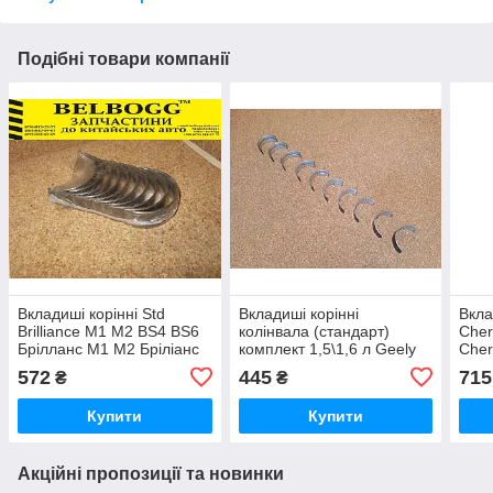
Подібні товари компанії
Вкладиші корінні Std
Вкладиші корінні
Вкла
Brilliance M1 M2 BS4 BS6
колінвала (стандарт)
Cher
Брілланс М1 М2 Бріліанс
комплект 1,5\1,6 л Geely
Cher
MK / MK New Джилі МК \
572
445
715
₴
₴
МК Нев
Купити
Купити
Акційні пропозиції та новинки