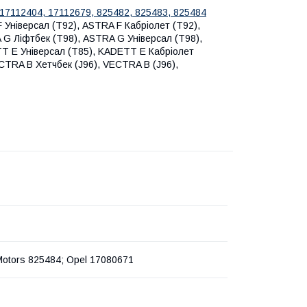
17112404,
17112679,
825482,
825483,
825484
Універсал (T92), ASTRA F Кабріолет (T92),
 G Ліфтбек (T98), ASTRA G Універсал (T98),
T E Універсал (T85), KADETT E Кабріолет
CTRA B Хетчбек (J96), VECTRA B (J96),
Motors 825484; Opel 17080671