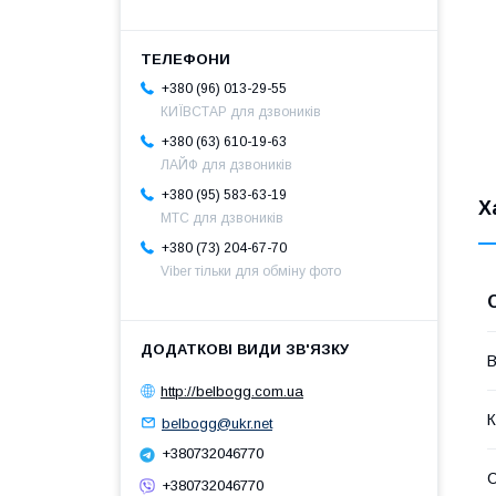
+380 (96) 013-29-55
КИЇВСТАР для дзвоників
+380 (63) 610-19-63
ЛАЙФ для дзвоників
+380 (95) 583-63-19
Х
МТС для дзвоників
+380 (73) 204-67-70
Viber тільки для обміну фото
В
http://belbogg.com.ua
К
belbogg@ukr.net
+380732046770
С
+380732046770