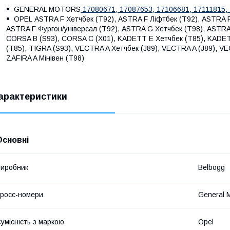
GENERAL MOTORS
17080671,
17087653,
17106681,
17111815,
OPEL ASTRA F Хетчбек (T92), ASTRA F Ліфтбек (T92), ASTRA F 
ASTRA F Фургон/універсал (T92), ASTRA G Хетчбек (T98), ASTRA
CORSA B (S93), CORSA C (X01), KADETT E Хетчбек (T85), KADET
(T85), TIGRA (S93), VECTRA A Хетчбек (J89), VECTRA A (J89), VE
ZAFIRA A Мінівен (T98)
арактеристики
Основні
иробник
Belbogg
росс-номери
General 
умісність з маркою
Opel