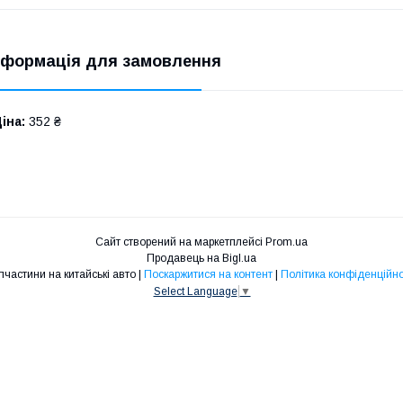
нформація для замовлення
іна:
352 ₴
Сайт створений на маркетплейсі
Prom.ua
Продавець на Bigl.ua
Запчастини на китайські авто |
Поскаржитися на контент
|
Політика конфіденційно
Select Language
▼