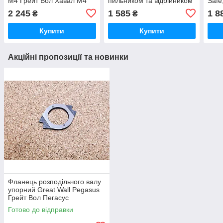
M4 Грейт Вол Хавал М4
пильником та відбійником
Safe
Great Wall Haval M4 Грейт
2 245
1 585
1 8
₴
₴
Вол Хавал М4
Купити
Купити
Акційні пропозиції та новинки
Фланець розподільчого валу
упорний Great Wall Pegasus
Грейт Вол Пегасус
Готово до відправки