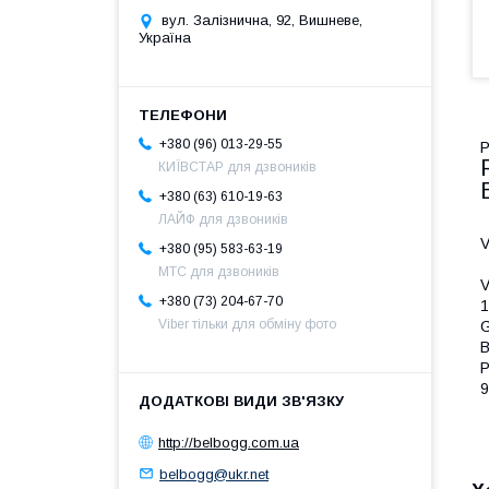
вул. Залізнична, 92, Вишневе,
Україна
+380 (96) 013-29-55
Р
КИЇВСТАР для дзвоників
+380 (63) 610-19-63
ЛАЙФ для дзвоників
V
+380 (95) 583-63-19
МТС для дзвоників
V
+380 (73) 204-67-70
1
Viber тільки для обміну фото
G
B
P
9
http://belbogg.com.ua
belbogg@ukr.net