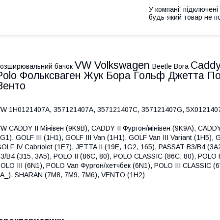
У компанії підключені
будь-який товар не п
VW Volkswagen
Caddy 
озширювальний бачок
Beetle Bora
Polo Фольксваген Жук Бора Гольф Джетта По
Венто
W 1H0121407A, 357121407A, 357121407C, 357121407G, 5X012140
W CADDY II Мінівен (9K9B), CADDY II Фургон/мінівен (9K9A), CADDY 
G1), GOLF III (1H1), GOLF III Van (1H1), GOLF Van III Variant (1H5), GO
OLF IV Cabriolet (1E7), JETTA II (19E, 1G2, 165), PASSAT B3/B4 (3A
3/B4 (315, 3A5), POLO II (86C, 80), POLO CLASSIC (86C, 80), POLO 
OLO III (6N1), POLO Van Фургон/хетчбек (6N1), POLO III CLASSIC (
A_), SHARAN (7M8, 7M9, 7M6), VENTO (1H2)