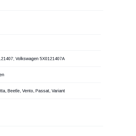
121407; Volkswagen 5X0121407A
en
tta, Beetle, Vento, Passat, Variant