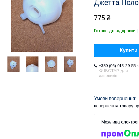
Джетта Поло
775 ₴
Готово до відправки
Купити
+380 (96) 013-29-55
КИЇВСТАР для
дзвоників
повернення товару п