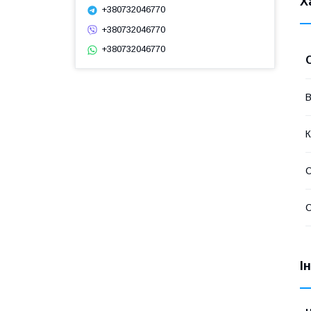
Х
+380732046770
+380732046770
+380732046770
В
К
С
С
І