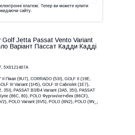
 електронні платежі. Тепер ви можете купити
окидаючи сайту.
Golf Jetta Passat Vento Variant
ло Варіант Пассат Кадди Кадді
7, 5X0121407A
II Пікап (9U7), CORRADO (53I), GOLF II (19E,
LF III Variant (1H5), GOLF III Cabriolet (1E7),
2, 35I), PASSAT B3/B4 Variant (3A5, 35I), PASSAT
Купе (86C, 80), POLO Фургон/хетчбек (86CF),
6V2), POLO Variant (6V5), POLO (6N2), POLO (9N_,