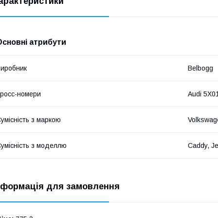
арактеристики
Основні атрибути
иробник
Belbogg
росс-номери
Audi 5X0
умісність з маркою
Volkswag
умісність з моделлю
Caddy, Je
нформація для замовлення