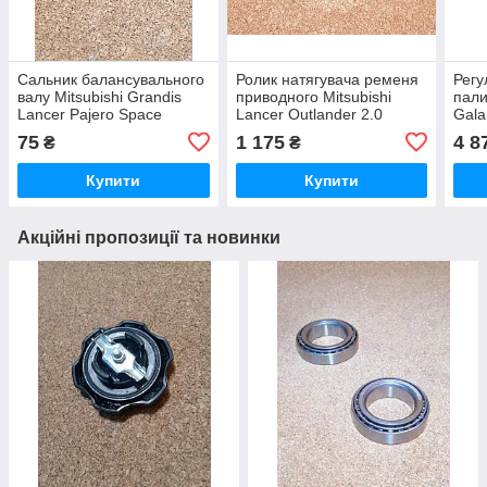
Сальник балансувального
Ролик натягувача ременя
Регу
валу Mitsubishi Grandis
приводного Mitsubishi
пали
Lancer Pajero Space
Lancer Outlander 2.0
Gala
Runner Wagon Мітсубісі
Grandis 2.4 Мітсубісі
Gran
75
1 175
4 8
₴
₴
Митсубиси Мицубиши
Лансер Аутлендер Грандіс
Мит
Грандіс Лансер
Мітс
Купити
Купити
Акційні пропозиції та новинки