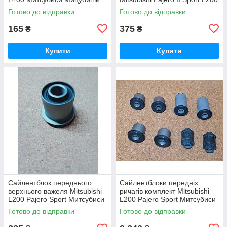
Мітсубісі Паджеро Спорт
Митсубиси Мицубиши
Готово до відправки
Готово до відправки
Л200 Л400
Мітсубісі Паджеро 2 Спорт
Л200
165
375
₴
₴
Купити
Купити
Сайлентблок переднього
Сайлентблоки передніх
верхнього важеля Mitsubishi
ричагів комплект Mitsubishi
L200 Pajero Sport Митсубиси
L200 Pajero Sport Митсубиси
Мицубиши Мітсубісі Л200
Мицубиши Мітсубісі Л200
Готово до відправки
Готово до відправки
Паджеро Спорт
Паджеро Спорт 96-07