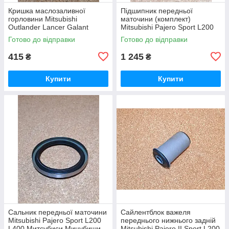
Кришка маслозаливної
Підшипник передньої
горловини Mitsubishi
маточини (комплект)
Outlander Lancer Galant
Mitsubishi Pajero Sport L200
Grandis Pajero Canter Delica
L400 Митсубиси Мицубиши
Готово до відправки
Готово до відправки
Митсубиси Мицубиши
Мітсубісі Паджеро Спорт
Мітсубісі
Л200 Л400
415
1 245
₴
₴
Купити
Купити
Сальник передньої маточини
Сайлентблок важеля
Mitsubishi Pajero Sport L200
переднього нижнього задній
L400 Митсубиси Мицубиши
Mitsubishi Pajero ІІ Sport L200