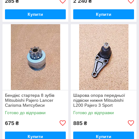
285
2 240
₴
₴
Купити
Купити
Бендікс стартера 8 зубів
Шарова опора передньої
Mitsubishi Pajero Lancer
підвіски нижня Mitsubishi
Carisma Митсубиси
L200 Pajero 3 Sport
Мицубиши Мітсубісі Паджеро
Митсубиси Мицубиши
Готово до відправки
Готово до відправки
Лансер Карізма Каризма
Мітсубісі Л200 Паджеро 4
675
885
₴
₴
Купити
Купити