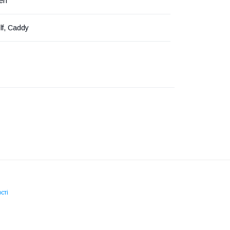
en
lf, Caddy
сті