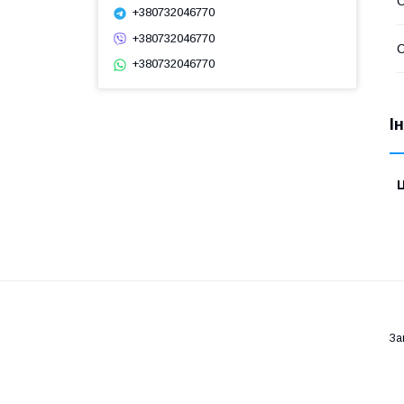
С
+380732046770
+380732046770
С
+380732046770
І
Ц