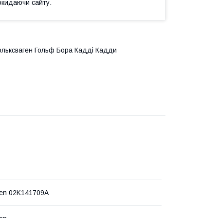
окидаючи сайту.
Фольксваген Гольф Бора Кадді Кадди
en 02K141709A