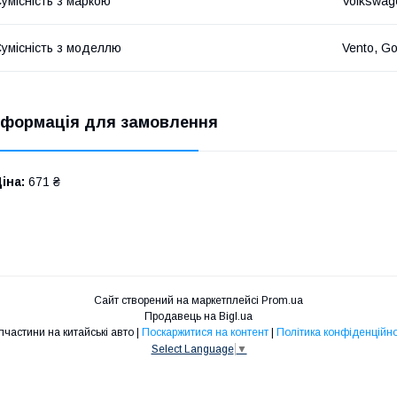
умісність з маркою
Volkswag
умісність з моделлю
Vento, Go
нформація для замовлення
іна:
671 ₴
Сайт створений на маркетплейсі
Prom.ua
Продавець на Bigl.ua
Запчастини на китайські авто |
Поскаржитися на контент
|
Політика конфіденційно
Select Language
▼