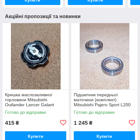
Акційні пропозиції та новинки
Кришка маслозаливної
Підшипник передньої
горловини Mitsubishi
маточини (комплект)
Outlander Lancer Galant
Mitsubishi Pajero Sport L200
Grandis Pajero Canter Delica
L400 Митсубиси Мицубиши
Готово до відправки
Готово до відправки
Митсубиси Мицубиши
Мітсубісі Паджеро Спорт
Мітсубісі
Л200 Л400
415
1 245
₴
₴
Купити
Купити