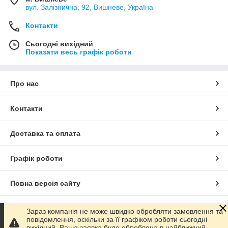
вул. Залізнична, 92, Вишневе, Україна
Контакти
Сьогодні вихідний
Показати весь графік роботи
Про нас
Контакти
Доставка та оплата
Графік роботи
Повна версія сайту
Сайт створено на маркетплейсі
Prom.ua
Зараз компанія не може швидко обробляти замовлення та
повідомлення, оскільки за її графіком роботи сьогодні
вихідний. Ваша заявка буде оброблена в найближчий