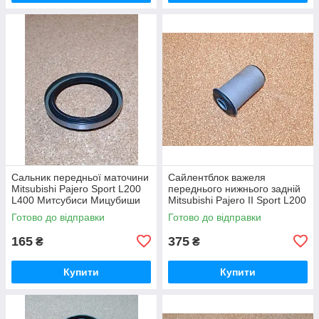
Сальник передньої маточини
Сайлентблок важеля
Mitsubishi Pajero Sport L200
переднього нижнього задній
L400 Митсубиси Мицубиши
Mitsubishi Pajero ІІ Sport L200
Мітсубісі Паджеро Спорт
Митсубиси Мицубиши
Готово до відправки
Готово до відправки
Л200 Л400
Мітсубісі Паджеро 2 Спорт
Л200
165
375
₴
₴
Купити
Купити