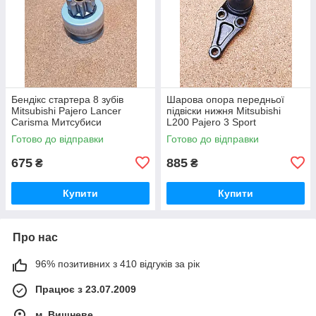
Бендікс стартера 8 зубів
Шарова опора передньої
Mitsubishi Pajero Lancer
підвіски нижня Mitsubishi
Carisma Митсубиси
L200 Pajero 3 Sport
Мицубиши Мітсубісі Паджеро
Митсубиси Мицубиши
Готово до відправки
Готово до відправки
Лансер Карізма Каризма
Мітсубісі Л200 Паджеро 4
675
885
₴
₴
Купити
Купити
Про нас
96% позитивних з 410 відгуків за рік
Працює з 23.07.2009
м. Вишневе