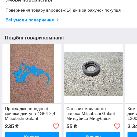
Повернення товару впродовж 14 днів за рахунок покупця
Всі умови повернення
Подібні товари компанії
Прокладка передньої
Сальник масляного
Комп
кришки двигуна 4G64 2,4
насоса Mitsubishi Galant
двиг
Mitsubishi Galant
Митсубиси Мицубиши
L200
Митсубиси Мицубиши
Мітсубісі Галант
Мит
235
55
3 3
₴
₴
Мітсубісі Галант
Мітс
Л20
Купити
Купити