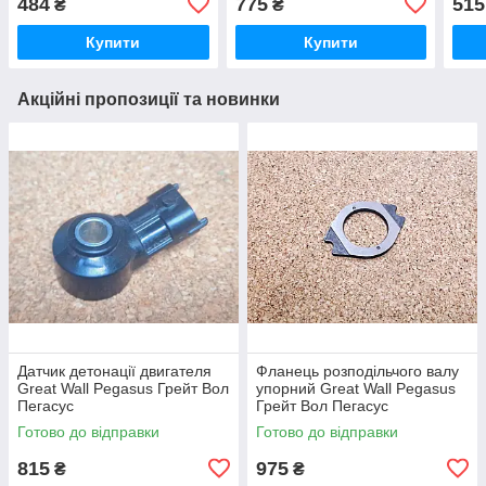
484
775
515
₴
₴
Купити
Купити
Акційні пропозиції та новинки
Датчик детонації двигателя
Фланець розподільчого валу
Great Wall Pegasus Грейт Вол
упорний Great Wall Pegasus
Пегасус
Грейт Вол Пегасус
Готово до відправки
Готово до відправки
815
975
₴
₴