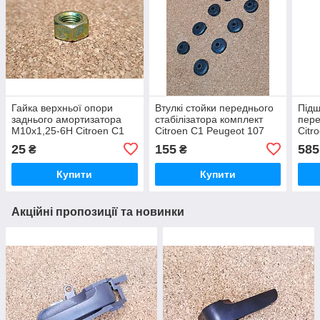
Гайка верхньої опори
Втулкі стойки переднього
Підш
заднього амортизатора
стабілізатора комплект
пере
М10х1,25-6Н Citroen C1
Citroen C1 Peugeot 107
Citr
Peugeot 107 Ситроен
Ситроен Ситроэн Сітроен
Peug
25
155
585
₴
₴
Ситроэн Сітроен С1 Пежо
С1 Пежо 107
Ситр
107
Еваз
Купити
Купити
Акційні пропозиції та новинки