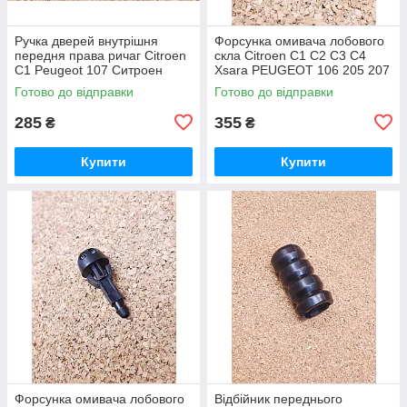
Ручка дверей внутрішня
Форсунка омивача лобового
передня права ричаг Citroen
скла Citroen C1 C2 C3 C4
C1 Peugeot 107 Ситроен
Xsara PEUGEOT 106 205 207
Ситроэн Сітроен С1 Пежо
306 307 308 Сітроен Ситроен
Готово до відправки
Готово до відправки
107
Ситроэн С1 С2 С3 С4 Ксара
285
355
₴
₴
Купити
Купити
Форсунка омивача лобового
Відбійник переднього