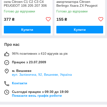
скла Citroen C1 C2 C3 C4
амортизатора Citroen
PEUGEOT 106 205 207 306
Berlingo Xsara ZX Peugeot
307 308 Сітроен Ситроен
Partner 306 Сітроен Ситроен
Готово до відправки
Готово до відправки
Ситроэн С1 С2 С3 С4 Пежо
Берлінго Берлинго Ксара ЗХ
Пежо
377
155
₴
₴
Купити
Купити
Про нас
96% позитивних з 410 відгуків за рік
Працює з 23.07.2009
м. Вишневе
вул. Залізнична, 92, Вишневе, Україна
Контакти
Сьогодні працює з 09:30 до 19:00
Показати весь графік роботи