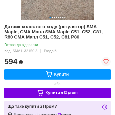
Датчик холостого ходу (регулятор) SMA
Maple, СМА Мапл SMA Maple C51, C52, C81,
R80 СМА Мапл С51, С52, С81 Р80
Готово до відправки
Код: SMA1132150.3
Роздріб
594
₴
Купити
або
Купити з
Що таке купити з Пром?
Замовлення під захистом