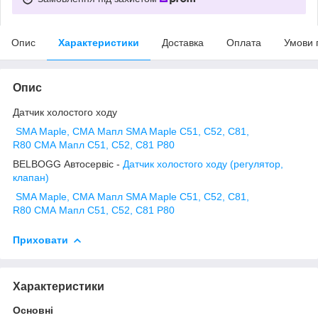
Опис
Характеристики
Доставка
Оплата
Умови 
Опис
Датчик холостого ходу
SMA Maple, СМА Мапл SMA Maple C51, C52, C81,
R80 СМА Мапл С51, С52, С81 Р80
BELBOGG Автосервіс -
Датчик холостого ходу (регулятор,
клапан)
SMA Maple, СМА Мапл SMA Maple C51, C52, C81,
R80 СМА Мапл С51, С52, С81 Р80
Приховати
Характеристики
Основні