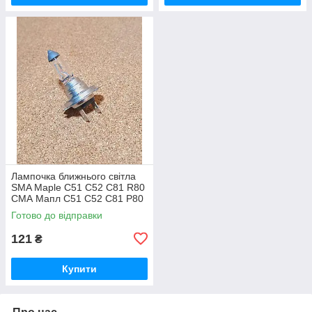
Лампочка ближнього світла
SMA Maple C51 C52 C81 R80
СМА Мапл С51 С52 С81 Р80
Готово до відправки
121
₴
Купити