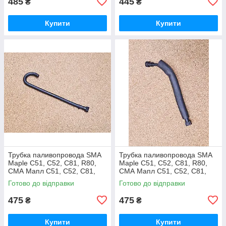
485
445
₴
₴
Купити
Купити
Трубка паливопровода SMA
Трубка паливопровода SMA
Maple C51, C52, C81, R80,
Maple C51, C52, C81, R80,
СМА Мапл С51, С52, С81,
СМА Мапл С51, С52, С81,
Р80
Р80
Готово до відправки
Готово до відправки
475
475
₴
₴
Купити
Купити