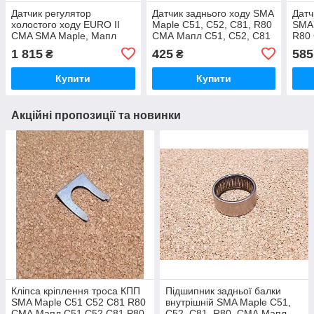
Датчик регулятор
Датчик заднього ходу SMA
Датч
холостого ходу EURO II
Maple C51, C52, C81, R80
SMA 
CMA SMA Maple, Мапл
СМА Мапл С51, С52, С81
R80 
SMA Maple C51, C52, C81,
Р80
С81
1 815
425
585
₴
₴
R80 СМА Мапл С51, С52,
С81 Р8
Купити
Купити
Акційні пропозиції та новинки
Кліпса кріплення троса КПП
Підшипник задньої балки
SMA Maple C51 C52 C81 R80
внутрішній SMA Maple C51,
СМА Мапл С51 С52 С81 Р80
C52, C81, R80, СМА Мапл