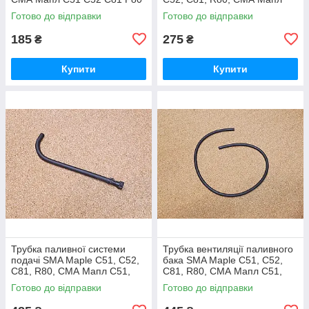
С51, С52, С81, Р80
Готово до відправки
Готово до відправки
185
275
₴
₴
Купити
Купити
Трубка паливної системи
Трубка вентиляції паливного
подачі SMA Maple C51, C52,
бака SMA Maple C51, C52,
C81, R80, СМА Мапл С51,
C81, R80, СМА Мапл С51,
С52, С81, Р80
С52, С81, Р80
Готово до відправки
Готово до відправки