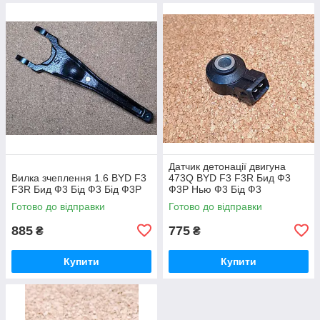
Датчик детонації двигуна
Вилка зчеплення 1.6 BYD F3
473Q BYD F3 F3R Бид Ф3
F3R Бид Ф3 Бід Ф3 Бід Ф3Р
Ф3Р Нью Ф3 Бід Ф3
Готово до відправки
Готово до відправки
885
775
₴
₴
Купити
Купити