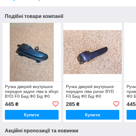
Подібні товари компанії
Ручка дверей внутрішня
Ручка дверей внутрішня
Ручк
передня задня ліва в зборі
передня ліва ричаг BYD
прав
BYD F0 Бид Ф0 Бід Ф0
F0 Бид Ф0 Бід Ф0
Ф0 Б
445
285
445
₴
₴
Купити
Купити
Акційні пропозиції та новинки