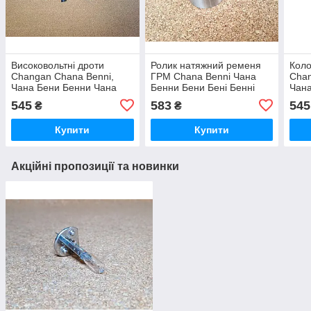
Високовольтні дроти
Ролик натяжний ременя
Коло
Changan Chana Benni,
ГРМ Chana Benni Чана
Chan
Чана Бени Бенни Чана
Бенни Бени Бені Бенні
Чана
Бенні Бені
Бенн
545
583
545
₴
₴
Купити
Купити
Акційні пропозиції та новинки