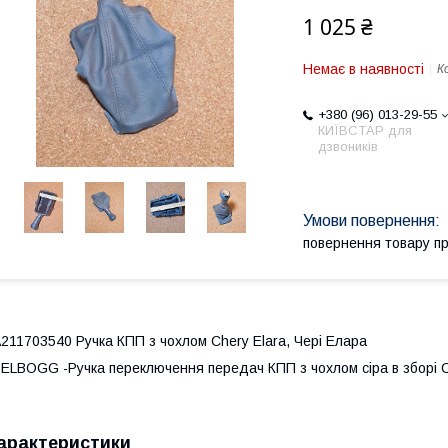
1 025 ₴
Немає в наявності
К
+380 (96) 013-29-55
КИЇВСТАР для
дзвоників
повернення товару п
211703540 Ручка КПП з чохлом Chery Elara, Чері Елара
ELBOGG -Ручка переключення передач КПП з чохлом сіра в зборі Ch
арактеристики