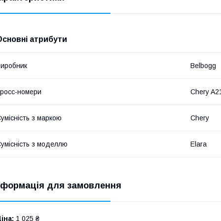
Основні атрибути
иробник
Belbogg
росс-номери
Chery A2
умісність з маркою
Chery
умісність з моделлю
Elara
нформація для замовлення
іна:
1 025 ₴