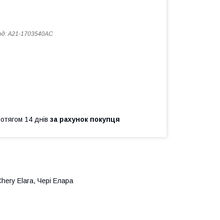
од:
A21-1703540AC
ротягом 14 днів
за рахунок покупця
ery Elara, Чері Елара