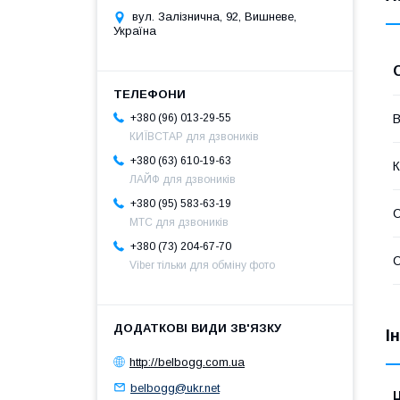
вул. Залізнична, 92, Вишневе,
Україна
В
+380 (96) 013-29-55
КИЇВСТАР для дзвоників
+380 (63) 610-19-63
К
ЛАЙФ для дзвоників
+380 (95) 583-63-19
С
МТС для дзвоників
+380 (73) 204-67-70
С
Viber тільки для обміну фото
І
http://belbogg.com.ua
belbogg@ukr.net
Ц