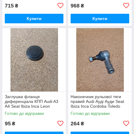
715
968
₴
₴
Купити
Купити
Заглушка фланця
Наконечник рульової тяги
диференціала КПП Audi A3
правий Audi Ауді Ауди Seat
A4 Seat Ibiza Inca Leon
Ibiza Inca Cordoba Toledo
Cordoba Toledo León Skoda
Сеат Ібіца Ибица Інса Инса
Готово до відправки
Готово до відправки
Fabia Octavia Superb Сеат
Толедо Кордоба
Кордоба Ібіца
95
264
₴
₴