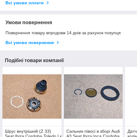
Всі умови оплати
Умови повернення
Повернення товару впродовж 14 днів за рахунок покупця
Всі умови повернення
Подібні товари компанії
Шрус внутрішній (Z 33)
Сальник півосі в зборі Audi
Датч
Seat Ibiza Cordoba Toledo León
A3 Seat Ibiza Inca Cordoba
колі