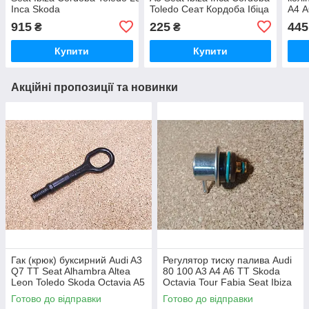
Inca Skoda
Toledo Сеат Кордоба Ібіца
А4 А
Octavia Сеат Кордоба
Ибица Інса Инса Толедо
Май
915
225
445
₴
₴
Ібіца Ибица Інса Инса
Леон Ауді Ауди А3
Окта
Толедо Леон Шкода
Купити
Купити
Акційні пропозиції та новинки
Гак (крюк) буксирний Audi A3
Регулятор тиску палива Audi
Q7 TT Seat Alhambra Altea
80 100 A3 A4 A6 TT Skoda
Leon Toledo Skoda Octavia A5
Octavia Tour Fabia Seat Ibiza
Superb Yeti Ауді Ауди А3 ТТ
Cordoba Toledo Leon
Готово до відправки
Готово до відправки
Сеат Алтеа
Alhambra Ауді Ауди А3 А4