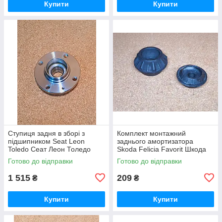
Купити
Купити
Ступиця задня в зборі з
Комплект монтажний
підшипником Seat Leon
заднього амортизатора
Toledo Сеат Леон Толедо
Skoda Felicia Favorit Шкода
Феліція Фелиция Фаворит
Готово до відправки
Готово до відправки
Seat Ibiza Cordoba
Toledo Сеат Ібіца
1 515
209
₴
₴
Купити
Купити