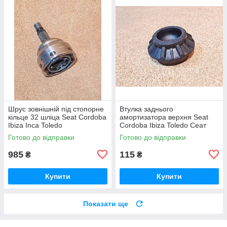
Шрус зовнішній під стопорне
Втулка заднього
кільце 32 шліца Seat Cordoba
амортизатора верхня Seat
Ibiza Inca Toledo
Cordoba Ibiza Toledo Сеат
Сеат Кордоба Ібіца Ибица
Кордоба Ібіца Ибица Толедо
Готово до відправки
Готово до відправки
Інса Инса Толедо
985
115
₴
₴
Купити
Купити
Показати ще