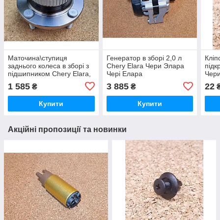
Маточина\ступиця
Генератор в зборі 2,0 л
Кліп
заднього колеса в зборі з
Chery Elara Чери Элара
підк
підшипником Chery Elara,
Чері Елара
Чери
Чері Елара, Чері Елара
1 585
3 885
22
₴
₴
Купити
Купити
Акційні пропозиції та новинки