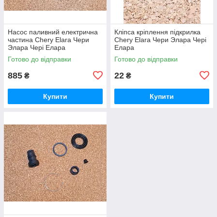
Насос паливний електрична
Кліпса кріплення підкрилка
частина Chery Elara Чери
Chery Elara Чери Элара Чері
Элара Чері Елара
Елара
Готово до відправки
Готово до відправки
885
22
₴
₴
Купити
Купити