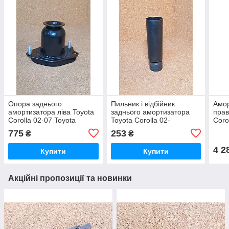
Опора заднього
Пильник і відбійник
Амор
амортизатора ліва Toyota
заднього амортизатора
прав
Corolla 02-07 Toyota
Toyota Corolla 02-
Coro
Corolla E12 Тойота
07 Toyota Corolla E12
Coro
775
253
₴
₴
Королла Є12 Е12
Тойота Королла Е12
Кор
4 2
Купити
Купити
Акційні пропозиції та новинки