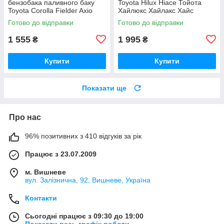
бензобака паливного баку
Toyota Hilux Hiace Тойота
Toyota Corolla Fielder Axio
Хайлюкс Хайлакс Хайс
Allex RunX Тойота Королла
Готово до відправки
Готово до відправки
1 555
1 995
₴
₴
Купити
Купити
Показати ще
Про нас
96% позитивних з 410 відгуків за рік
Працює з 23.07.2009
м. Вишневе
вул. Залізнична, 92, Вишневе, Україна
Контакти
Сьогодні працює з 09:30 до 19:00
Показати весь графік роботи