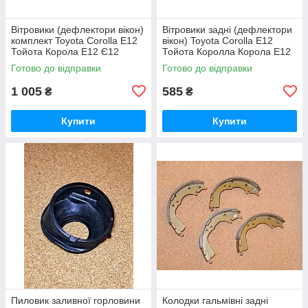
Вітровики (дефлектори вікон)
Вітровики задні (дефлектори
комплект Toyota Corolla E12
вікон) Toyota Corolla E12
Тойота Корола Е12 Є12
Тойота Королла Корола Е12
Королла Каролла
Є12
Готово до відправки
Готово до відправки
1 005
585
₴
₴
Купити
Купити
Пиловик заливної горловини
Колодки гальмівні задні