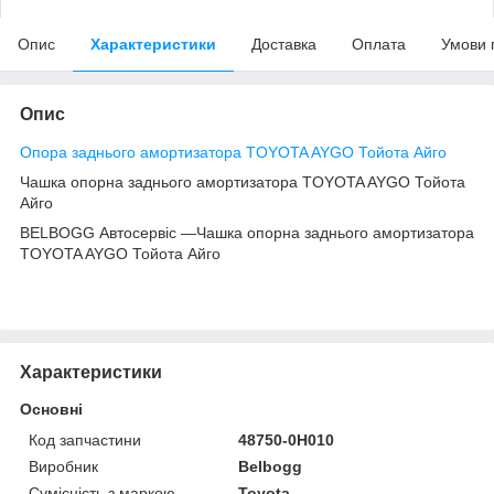
Опис
Характеристики
Доставка
Оплата
Умови 
Опис
Опора заднього амортизатора TOYOTA AYGO Тойота Айго
Чашка опорна заднього амортизатора TOYOTA AYGO Тойота
Айго
BELBOGG Автосервіс —Чашка опорна заднього амортизатора
TOYOTA AYGO Тойота Айго
Характеристики
Основні
Код запчастини
48750-0H010
Виробник
Belbogg
Сумісність з маркою
Toyota