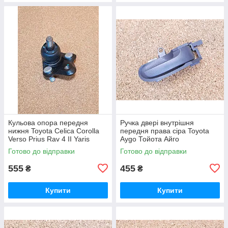
Кульова опора передня
Ручка двері внутрішня
нижня Toyota Celica Corolla
передня права сіра Toyota
Verso Prius Rav 4 II Yaris
Aygo Тойота Айго
Тойота Яріс Ярис Селіція
Готово до відправки
Готово до відправки
Селиция Корола Верзо Пріус
555
455
₴
₴
Купити
Купити