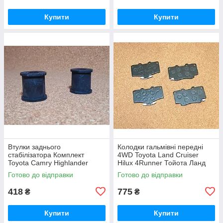
Купити
Купити
Втулки заднього
Колодки гальмівні передні
стабілізатора Комплект
4WD Toyota Land Cruiser
Toyota Camry Highlander
Hilux 4Runner Тойота Ланд
Kluger Harrier Тойота Харріер
Крузер 4 Руннер Фораннер
Готово до відправки
Готово до відправки
Хайлендер Клюгер Камрі
Хайлюкс
Камри Кемри
418
775
₴
₴
Купити
Купити