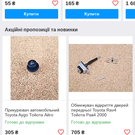
Тойота Айго
55
165
1 6
₴
₴
Купити
Купити
Акційні пропозиції та новинки
Обмежувач відкриття дверей
Прикурювач автомобільний
передньої Toyota Rav4
Toyota Aygo Тойота Айго
Тойота Рав4 2000
Готово до відправки
Готово до відправки
305
705
₴
₴