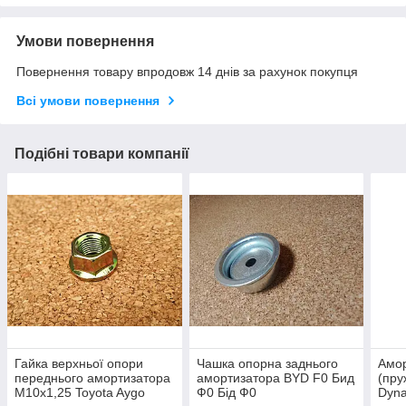
Умови повернення
Повернення товару впродовж 14 днів за рахунок покупця
Всі умови повернення
Подібні товари компанії
Гайка верхньої опори
Чашка опорна заднього
Амор
переднього амортизатора
амортизатора BYD F0 Бид
(пру
М10х1,25 Toyota Aygo
Ф0 Бід Ф0
Dyna