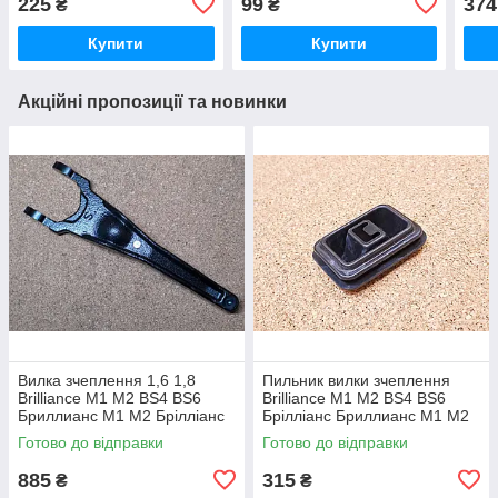
225
99
374
₴
₴
(6K9), LEON (1M1),
TOLEDO I (1L2),
Купити
Купити
Акційні пропозиції та новинки
Вилка зчеплення 1,6 1,8
Пильник вилки зчеплення
Brilliance M1 M2 BS4 BS6
Brilliance M1 M2 BS4 BS6
Бриллианс М1 М2 Брілліанс
Брілліанс Бриллианс М1 М2
Готово до відправки
Готово до відправки
885
315
₴
₴