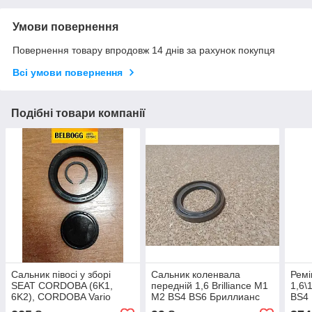
Умови повернення
Повернення товару впродовж 14 днів за рахунок покупця
Всі умови повернення
Подібні товари компанії
Сальник півосі у зборі
Сальник коленвала
Ремі
SEAT CORDOBA (6K1,
передній 1,6 Brilliance M1
1,6\
6K2), CORDOBA Vario
M2 BS4 BS6 Бриллианс
BS4
(6K5), IBIZA II (6K1), INCA
М1 М2 Брілліанс
М2 Б