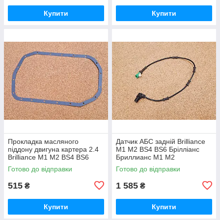
Купити
Купити
Прокладка масляного
Датчик АБС задній Brilliance
піддону двигуна картера 2.4
M1 M2 BS4 BS6 Брілліанс
Brilliance M1 M2 BS4 BS6
Бриллианс М1 М2
Брілліанс Бриллианс М1 М2
Готово до відправки
Готово до відправки
515
1 585
₴
₴
Купити
Купити