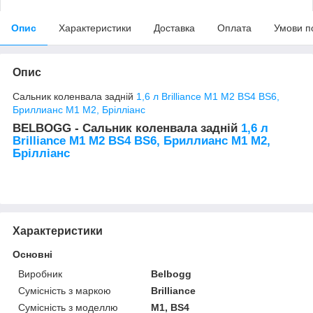
Опис
Характеристики
Доставка
Оплата
Умови п
Опис
Сальник коленвала задній
1,6 л Brilliance M1 M2 BS4 BS6,
Бриллианс М1 М2, Брілліанс
BELBOGG - Сальник коленвала задній
1,6 л
Brilliance M1 M2 BS4 BS6, Бриллианс М1 М2,
Брілліанс
Характеристики
Основні
Виробник
Belbogg
Сумісність з маркою
Brilliance
Сумісність з моделлю
M1, BS4