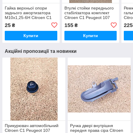
Гайка верхньої опори
Втулкі стойки переднього
Ремк
заднього амортизатора
стабілізатора комплект
галь
М10х1,25-6Н Citroen C1
Citroen C1 Peugeot 107
Citr
Peugeot 107 Ситроен
Ситроен Ситроэн Сітроен
Ситр
25
155
225
₴
₴
Ситроэн Сітроен С1 Пежо
С1 Пежо 107
С1 
107
Купити
Купити
Акційні пропозиції та новинки
Прикурювач автомобільний
Ручка двері внутрішня
Citroen C1 Peugeot 107
передня права сіра Citroen