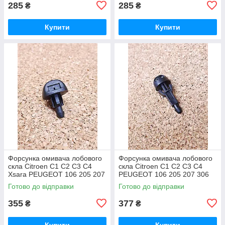
285
285
₴
₴
Купити
Купити
Форсунка омивача лобового
Форсунка омивача лобового
скла Citroen C1 C2 C3 C4
скла Citroen C1 C2 C3 C4
Xsara PEUGEOT 106 205 207
PEUGEOT 106 205 207 306
306 307 308 Сітроен Ситроен
307 308 Сітроен Ситроен
Готово до відправки
Готово до відправки
Ситроэн С1 С2 С3 С4 Ксара
Ситроэн С1 С2 С3 С4 Пежо
355
377
₴
₴
Купити
Купити