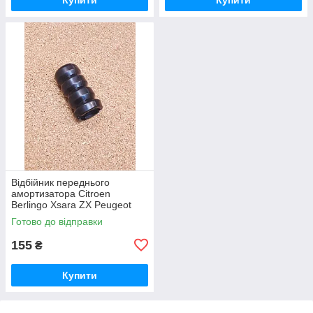
Відбійник переднього
амортизатора Citroen
Berlingo Xsara ZX Peugeot
Partner 306 Сітроен Ситроен
Готово до відправки
Берлінго Берлинго Ксара ЗХ
Пежо
155
₴
Купити