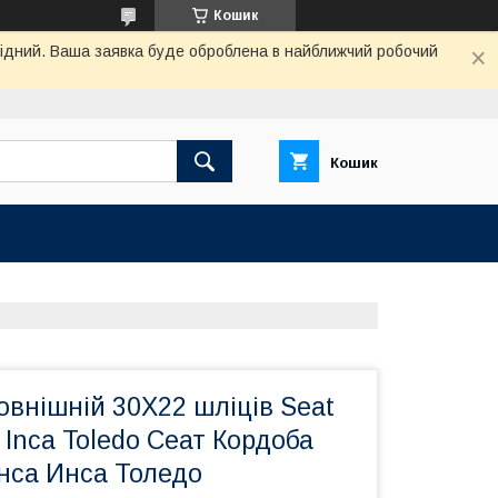
Кошик
ихідний. Ваша заявка буде оброблена в найближчий робочий
Кошик
овнішній 30Х22 шліців Seat
a Inca Toledo Сеат Кордоба
Інса Инса Толедо