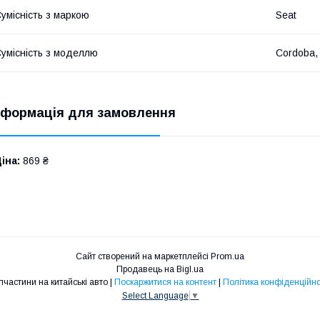
умісність з маркою
Seat
умісність з моделлю
Cordoba, 
нформація для замовлення
іна:
869 ₴
Сайт створений на маркетплейсі
Prom.ua
Продавець на Bigl.ua
Запчастини на китайські авто |
Поскаржитися на контент
|
Політика конфіденційно
Select Language
▼