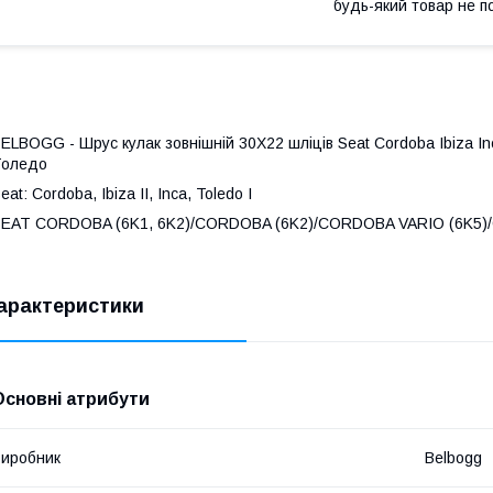
будь-який товар не п
ELBOGG - Шрус кулак зовнішній 30Х22 шліців Seat Cordoba Ibiza I
Толедо
eat: Cordoba, Ibiza II, Inca, Toledo I
EAT CORDOBA (6K1, 6K2)/CORDOBA (6K2)/CORDOBA VARIO (6K5)/CO
арактеристики
Основні атрибути
иробник
Belbogg