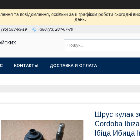
ення та повідомлення, оскільки за її графіком роботи сьогодні в
день.
 (95) 583-63-19
+380 (73) 204-67-70
АЙСКИХ
АС
КОНТАКТЫ
ДОСТАВКА И ОПЛАТА
Шрус кулак з
Cordoba Ibiz
Ібіца Ибица 