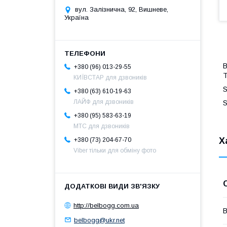
вул. Залізнична, 92, Вишневе,
Україна
B
+380 (96) 013-29-55
КИЇВСТАР для дзвоників
S
+380 (63) 610-19-63
ЛАЙФ для дзвоників
S
+380 (95) 583-63-19
МТС для дзвоників
Х
+380 (73) 204-67-70
Viber тільки для обміну фото
http://belbogg.com.ua
В
belbogg@ukr.net