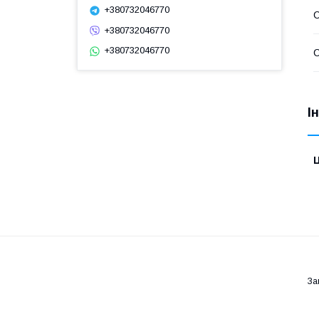
+380732046770
С
+380732046770
+380732046770
С
І
Ц