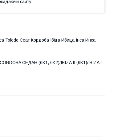
окидаючи сайту.
nca Toledo Сеат Кордоба Ібіца Ибица Інса Инса
RDOBA СЕДАН (6K1, 6K2)/IBIZA II (6K1)/IBIZA I