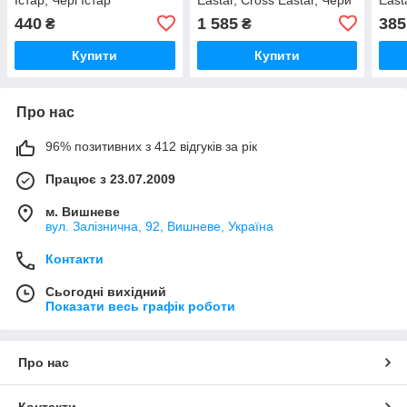
Истар, Кросс Истар, Чері
Чері
440
1 585
385
₴
₴
Істар
Купити
Купити
Про нас
96% позитивних з 412 відгуків за рік
Працює з 23.07.2009
м. Вишневе
вул. Залізнична, 92, Вишневе, Україна
Контакти
Сьогодні вихідний
Показати весь графік роботи
Про нас
Контакти