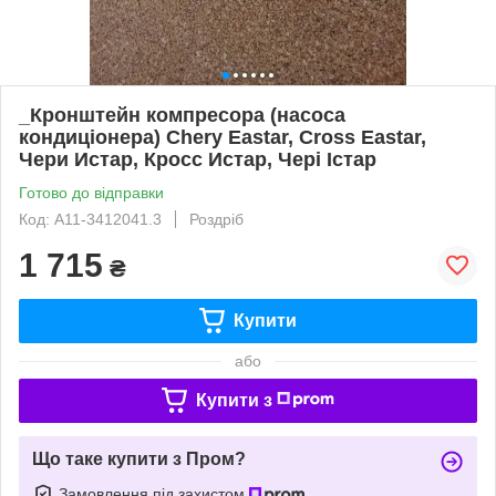
_Кронштейн компресора (насоса
кондиціонера) Chery Eastar, Cross Eastar,
Чери Истар, Кросс Истар, Чері Істар
Готово до відправки
Код: A11-3412041.3
Роздріб
1 715
₴
Купити
або
Купити з
Що таке купити з Пром?
Замовлення під захистом