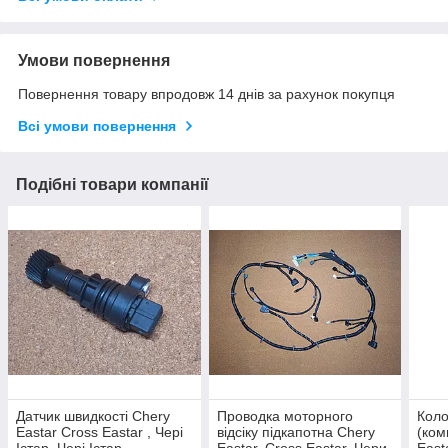
Умови повернення
Повернення товару впродовж 14 днів за рахунок покупця
Всі умови повернення
Подібні товари компанії
Датчик швидкості Chery
Проводка моторного
Коло
Eastar Cross Eastar , Чері
відсіку підкапотна Chery
(ком
Істар, Чері Істар
Eastar, Cross Eastar, Чери
East