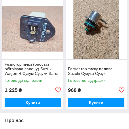
Резистор пічки (реостат
обігрівача салону) Suzuki
Регулятор тиску палива
Wagon R Сузукі Сузуки Вагон
Suzuki Cузуки Сузукі
Р
Готово до відправки
Готово до відправки
1 225
968
₴
₴
Купити
Купити
Про нас