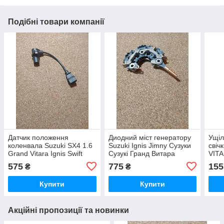
Подібні товари компанії
Датчик положення
Диодний міст генератору
Ущіл
коленвала Suzuki SX4 1.6
Suzuki Ignis Jimny Cузуки
свіч
Grand Vitara Ignis Swift
Сузукі Гранд Витара
VITA
Сузукі Сузуки Сх4 Гранд
Джимни Игнис
Сузу
575
775
155
₴
₴
Вітара Витара Ігніс Игнис
Свіфт Свифт
Купити
Купити
Акційні пропозиції та новинки