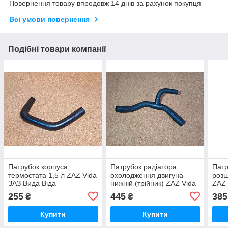
Повернення товару впродовж 14 днів за рахунок покупця
Всі умови повернення
Подібні товари компанії
Патрубок корпуса
Патрубок радіатора
Патр
термостата 1,5 л ZAZ Vida
охолодження двигуна
розш
ЗАЗ Вида Віда
нижній (трійник) ZAZ Vida
ZAZ 
ЗАЗ
255
445
385
₴
₴
Купити
Купити