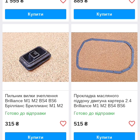
1 555
885
₴
₴
Купити
Купити
Пильник вилки зчеплення
Прокладка масляного
Brilliance M1 M2 BS4 BS6
піддону двигуна картера 2.4
Брілліанс Бриллианс М1 М2
Brilliance M1 M2 BS4 BS6
Брілліанс Бриллианс М1 М2
Готово до відправки
Готово до відправки
315
515
₴
₴
Купити
Купити