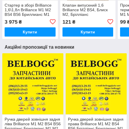
Стартер в зборі Brilliance
Клапан випускний 1,6
Прок
1,6\1,8л Brilliance M1 M2
Brilliance M2 BS4, Блиск
терм
BS4 BS6 Бриллианс М1
М2, Брілліанс
M1 
М2 Брілліанс
Бри
3 975
121
99
₴
₴
Бріл
Купити
Купити
Акційні пропозиції та новинки
Ручка дверей зовнішня задня
Ручка дверей зовнішня задня
ліва Brilliance M1 M2 BS4 BS6
права Brilliance M1 M2 BS4
Брілліанс Бриллианс М1 М2
BS6 Брілліанс Бриллианс М1