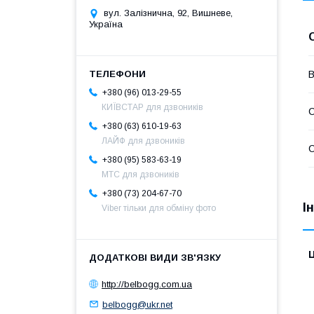
вул. Залізнична, 92, Вишневе,
Україна
В
+380 (96) 013-29-55
КИЇВСТАР для дзвоників
С
+380 (63) 610-19-63
ЛАЙФ для дзвоників
С
+380 (95) 583-63-19
МТС для дзвоників
+380 (73) 204-67-70
І
Viber тільки для обміну фото
Ц
http://belbogg.com.ua
belbogg@ukr.net