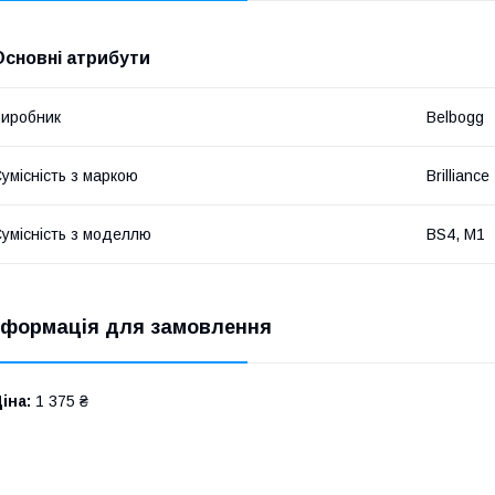
Основні атрибути
иробник
Belbogg
умісність з маркою
Brilliance
умісність з моделлю
BS4, M1
нформація для замовлення
іна:
1 375 ₴