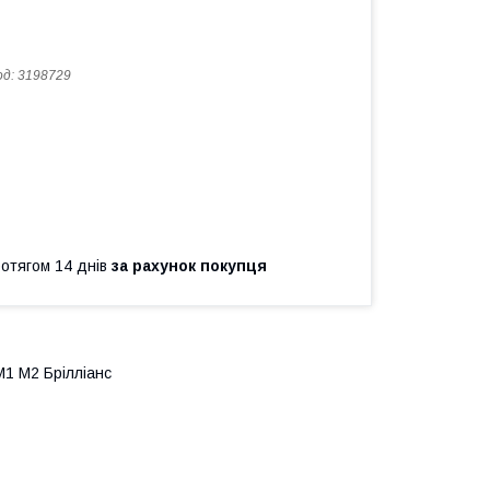
од:
3198729
ротягом 14 днів
за рахунок покупця
М1 М2 Брілліанс