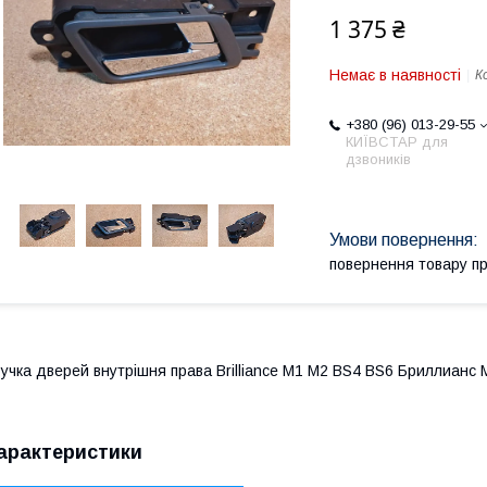
1 375 ₴
Немає в наявності
К
+380 (96) 013-29-55
КИЇВСТАР для
дзвоників
повернення товару п
учка дверей внутрішня права Brilliance M1 M2 BS4 BS6 Бриллианс 
арактеристики