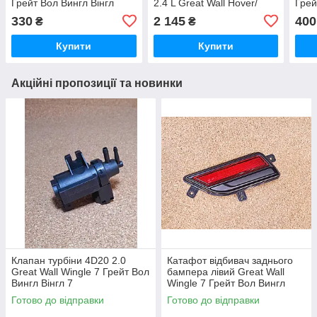
Грейт Вол Вингл Вінгл
2.4 L Great Wall Hover/
Грей
Грейт Вол Ховер
330
2 145
400
₴
₴
Купити
Купити
Акційні пропозиції та новинки
Клапан турбіни 4D20 2.0
Катафот відбивач заднього
Great Wall Wingle 7 Грейт Вол
бампера лівий Great Wall
Вингл Вінгл 7
Wingle 7 Грейт Вол Вингл
Вінгл 7
Готово до відправки
Готово до відправки