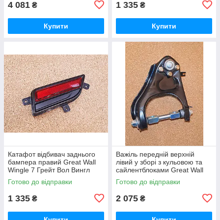
4 081
1 335
₴
₴
Купити
Купити
Катафот відбивач заднього
Важіль передній верхній
бампера правий Great Wall
лівий у зборі з кульовою та
Wingle 7 Грейт Вол Вингл
сайлентблоками Great Wall
Вінгл 7
Wingle 7 Грейт Вол Вингл
Готово до відправки
Готово до відправки
Вінгл 7
1 335
2 075
₴
₴
Купити
Купити