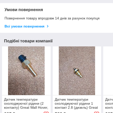
Умови повернення
Повернення товару впродовж 14 днів за рахунок покупця
Всі умови повернення
Подібні товари компанії
Датчик температури
Датчик температури
Датч
охолоджуючої рідини (2
охолоджуючої рідини 1
охол
контакту) Great Wall Hover,
контакт 2.8 (дизель) Great
конт
Грейт Вол Ховер
Wall Hover Грейт Вол
Grea