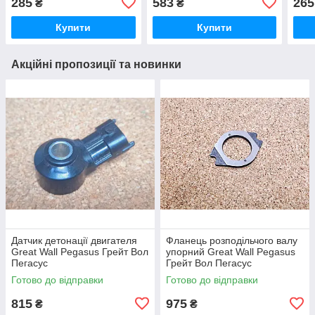
285
583
265
₴
₴
Ховер
Вол
Купити
Купити
Акційні пропозиції та новинки
Датчик детонації двигателя
Фланець розподільчого валу
Great Wall Pegasus Грейт Вол
упорний Great Wall Pegasus
Пегасус
Грейт Вол Пегасус
Готово до відправки
Готово до відправки
815
975
₴
₴