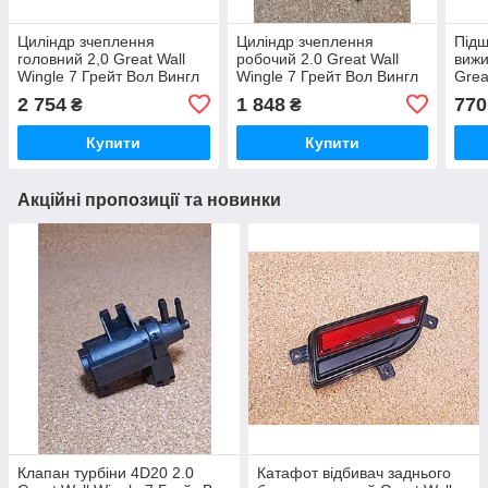
Циліндр зчеплення
Циліндр зчеплення
Підш
головний 2,0 Great Wall
робочий 2.0 Great Wall
вижи
Wingle 7 Грейт Вол Вингл
Wingle 7 Грейт Вол Вингл
Grea
Вінгл 7
Вінгл 7
Вол 
2 754
1 848
770
₴
₴
Купити
Купити
Акційні пропозиції та новинки
Клапан турбіни 4D20 2.0
Катафот відбивач заднього