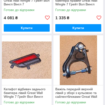
Great Wall Wingle 7 Грейт Вол
бампера правий Great Wall
Вингл Вінгл 7
Wingle 7 Грейт Вол Вингл
Вінгл 7
Готово до відправки
Готово до відправки
4 081
1 335
₴
₴
Купити
Купити
Катафот відбивач заднього
Важіль передній верхній
бампера лівий Great Wall
лівий у зборі з кульовою та
Wingle 7 Грейт Вол Вингл
сайлентблоками Great Wall
Вінгл 7
Wingle 7 Грейт Вол Вингл
Готово до відправки
Готово до відправки
Вінгл 7