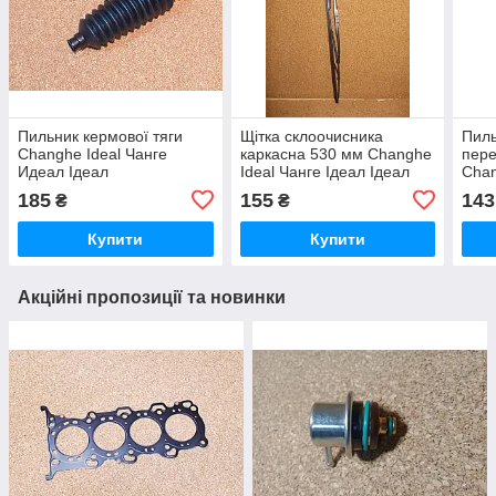
Пильник кермової тяги
Щітка склоочисника
Пиль
Changhe Ideal Чанге
каркасна 530 мм Changhe
пере
Идеал Ідеал
Ideal Чанге Ідеал Ідеал
Chan
Идеа
185
155
143
₴
₴
Купити
Купити
Акційні пропозиції та новинки