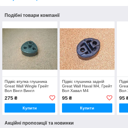
Подібні товари компанії
Підвіс втулка глушника
Підвіс глушника задній
Підв
Great Wall Wingle Грейт
Great Wall Haval M4, Грейт
Grea
Вол Вінгл Вингл
Вол Хавал М4
Вол
275
95
95
₴
₴
Купити
Купити
Акційні пропозиції та новинки