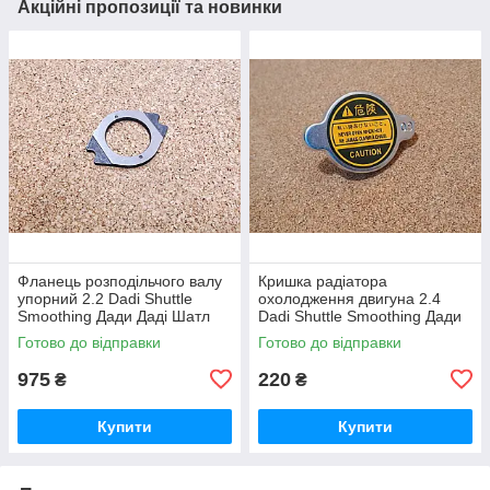
Акційні пропозиції та новинки
Фланець розподільчого валу
Кришка радіатора
упорний 2.2 Dadi Shuttle
охолодження двигуна 2.4
Smoothing Дади Даді Шатл
Dadi Shuttle Smoothing Дади
Смутінг Смутинг
Даді Шатл Смутінг Смутинг
Готово до відправки
Готово до відправки
975
220
₴
₴
Купити
Купити