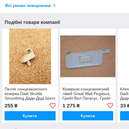
Всі умови повернення
Подібні товари компанії
Петля сонцезахисного
Козирьок сонцезахисний
Кліп
козирка Dadi Shuttle
лівий Great Wall Pegasus,
Dadi
Smoothing Дади Даді Шатл
Грейт Вол Пегасус, Грейт
Дади
Смутінг Смутинг
Волл Пегасус
Сму
255
1 275
33
₴
₴
Купити
Купити