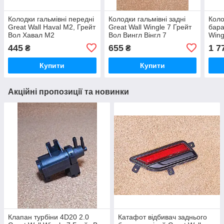
Колодки гальмівні передні
Колодки гальмівні задні
Коло
Great Wall Haval M2, Грейт
Great Wall Wingle 7 Грейт
бара
Вол Хавал М2
Вол Вингл Вінгл 7
Wing
Вінг
445
655
1 7
₴
₴
Купити
Купити
Акційні пропозиції та новинки
Клапан турбіни 4D20 2.0
Катафот відбивач заднього