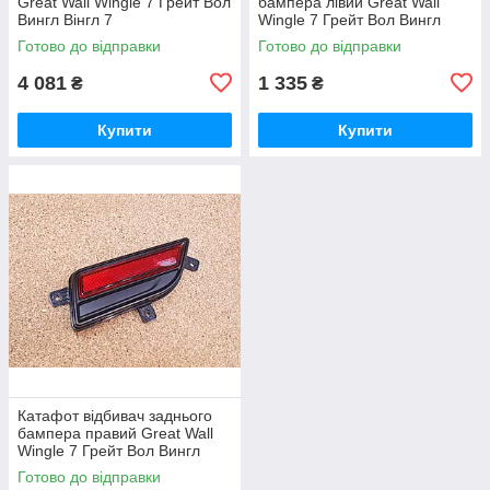
Great Wall Wingle 7 Грейт Вол
бампера лівий Great Wall
Вингл Вінгл 7
Wingle 7 Грейт Вол Вингл
Вінгл 7
Готово до відправки
Готово до відправки
4 081
1 335
₴
₴
Купити
Купити
Катафот відбивач заднього
бампера правий Great Wall
Wingle 7 Грейт Вол Вингл
Вінгл 7
Готово до відправки