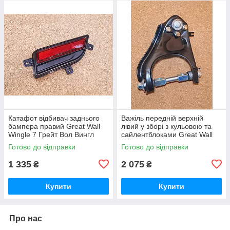
Катафот відбивач заднього
Важіль передній верхній
бампера правий Great Wall
лівий у зборі з кульовою та
Wingle 7 Грейт Вол Вингл
сайлентблоками Great Wall
Вінгл 7
Wingle 7 Грейт Вол Вингл
Готово до відправки
Готово до відправки
Вінгл 7
1 335
2 075
₴
₴
Купити
Купити
Про нас