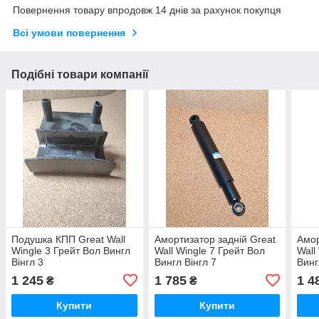
Повернення товару впродовж 14 днів за рахунок покупця
Всі умови повернення
Подібні товари компанії
Подушка КПП Great Wall
Амортизатор задній Great
Амор
Wingle 3 Грейт Вол Вингл
Wall Wingle 7 Грейт Вол
Wall
Вінгл 3
Вингл Вінгл 7
Винг
1 245
1 785
1 4
₴
₴
Купити
Купити