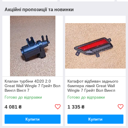
Акційні пропозиції та новинки
Клапан турбіни 4D20 2.0
Катафот відбивач заднього
Great Wall Wingle 7 Грейт Вол
бампера лівий Great Wall
Вингл Вінгл 7
Wingle 7 Грейт Вол Вингл
Вінгл 7
Готово до відправки
Готово до відправки
4 081
1 335
₴
₴
Купити
Купити