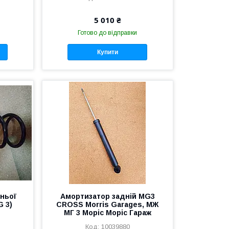
5 010 ₴
Готово до відправки
Купити
дньої
Амортизатор задній MG3
G 3)
CROSS Morris Garages, МЖ
МГ 3 Моріс Моріс Гараж
10039880