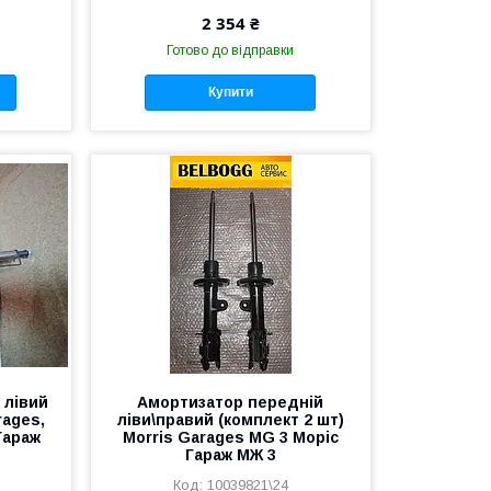
2 354 ₴
Готово до відправки
Купити
 лівий
Амортизатор передній
ages,
ліви\правий (комплект 2 шт)
Гараж
Morris Garages MG 3 Моріс
Гараж МЖ 3
10039821\24