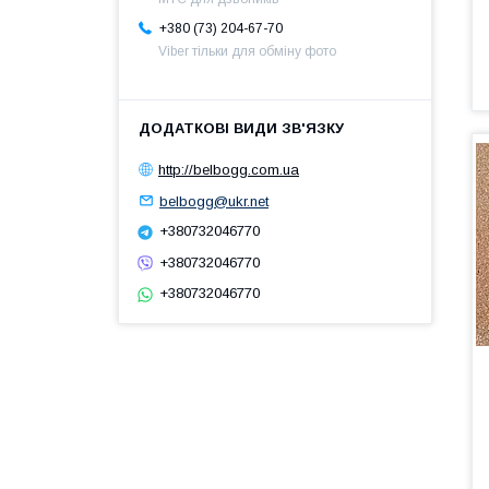
+380 (73) 204-67-70
Viber тільки для обміну фото
http://belbogg.com.ua
belbogg@ukr.net
+380732046770
+380732046770
+380732046770