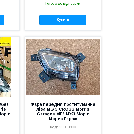
Готово до відправки
Купити
\без
Фара передня протитуманна
ris
ліва MG 3 CROSS Morris
Моріс
Garages МГ3 МЖ3 Моріс
Морис Гараж
10038980