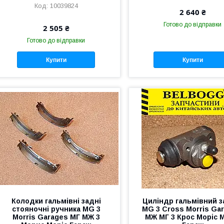
10039824
2 640 ₴
Готово до відправки
2 505 ₴
Готово до відправки
Купити
Купити
Колодки гальмівні задні
Циліндр гальмівний з
стояночні ручника MG 3
MG 3 Cross Morris Gar
Morris Garages МГ МЖ 3
МЖ МГ 3 Крос Моріс 