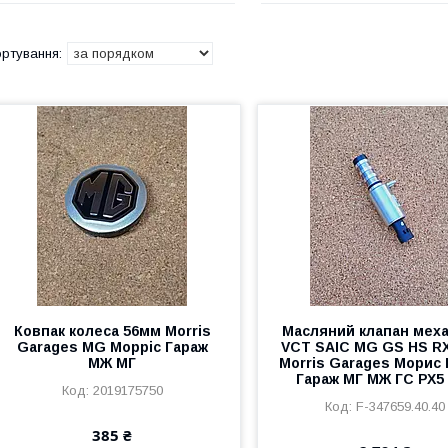
Ковпак колеса 56мм Morris
Масляний клапан меха
Garages MG Морріс Гараж
VCT SAIC MG GS HS R
МЖ МГ
Morris Garages Морис
Гараж МГ МЖ ГС РХ5
2019175750
F-347659.40.40
385 ₴