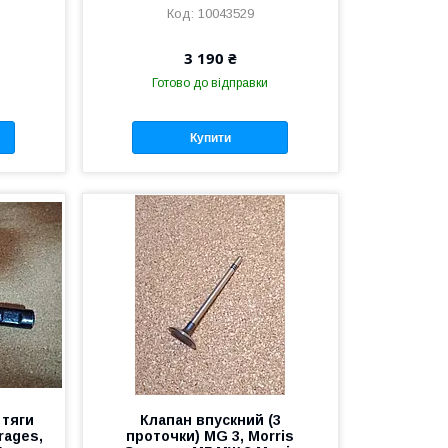
10043529
3 190 ₴
Готово до відправки
Купити
 тяги
Клапан впускний (3
rages,
проточки) MG 3, Morris