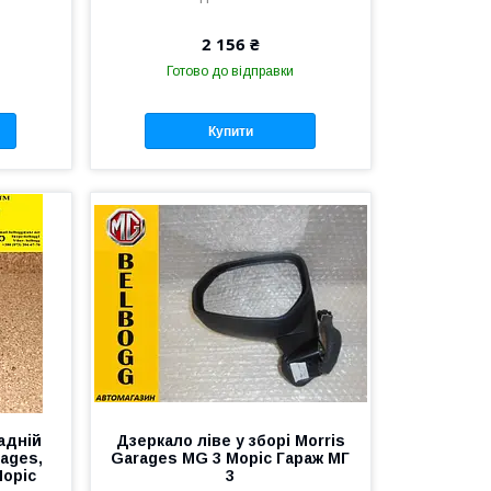
2 156 ₴
Готово до відправки
Купити
адній
Дзеркало ліве у зборі Morris
ages,
Garages MG 3 Моріс Гараж МГ
Моріс
3