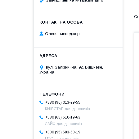
Запчастини на китайські авто
Олеся- менеджер
вул. Залізнична, 92, Вишневе,
Україна
+380 (96) 013-29-55
КИЇВСТАР для дзвоників
+380 (63) 610-19-63
ЛАЙФ для дзвоників
+380 (95) 583-63-19
МТС для дзвоників