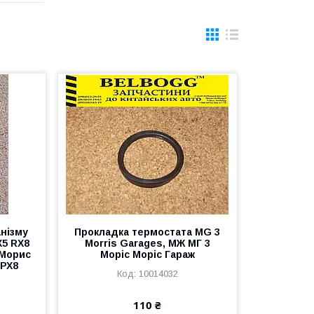
нізму
Прокладка термостата MG 3
X5 RX8
Morris Garages, МЖ МГ 3
 Морис
Моріс Моріс Гараж
 РХ8
10014032
110 ₴