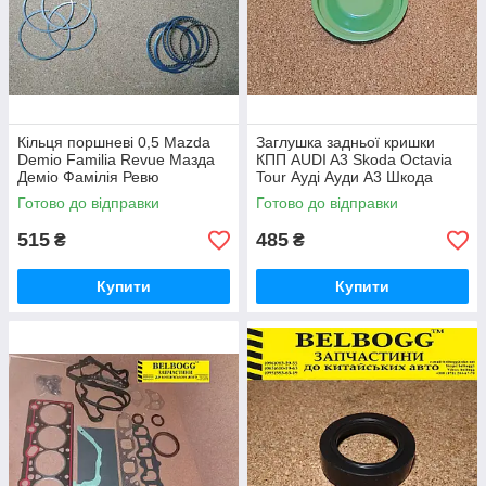
Кільця поршневі 0,5 Mazda
Заглушка задньої кришки
Demio Familia Revue Мазда
КПП AUDI A3 Skoda Octavia
Деміо Фамілія Ревю
Tour Ауді Ауди А3 Шкода
Октавія Октавия
Готово до відправки
Готово до відправки
515
485
₴
₴
Купити
Купити