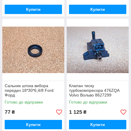
Купити
Купити
Сальник штока вибора
Клапан тиску
передач 18*30*6,4/8 Ford
турбокомпресора 476ZQA
Форд
Volvo Вольво 8627299
Готово до відправки
Готово до відправки
77
1 125
₴
₴
Купити
Купити