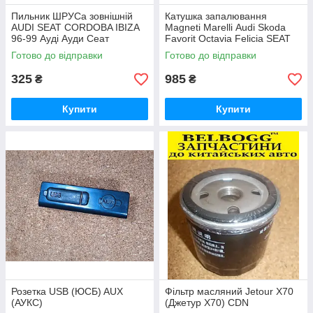
Пильник ШРУСа зовнішній
Катушка запалювання
AUDI SEAT CORDOBA IBIZA
Magneti Marelli Audi Skoda
96-99 Ауді Ауди Сеат
Favorit Octavia Felicia SEAT
Toledo Cordoba Ibiza Сеат
Готово до відправки
Готово до відправки
Толедо Кордоба Ібіца Ибица
325
985
₴
₴
Купити
Купити
Розетка USB (ЮСБ) AUX
Фільтр масляний Jetour X70
(АУКС)
(Джетур Х70) CDN