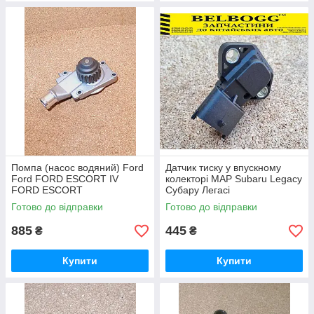
Помпа (насос водяний) Ford
Датчик тиску у впускному
Ford FORD ESCORT IV
колекторі MAP Subaru Legacy
FORD ESCORT
Субару Легасі
Готово до відправки
Готово до відправки
885
445
₴
₴
Купити
Купити