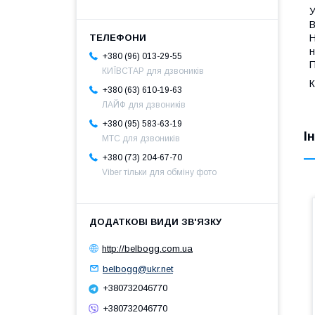
У
В
Н
н
+380 (96) 013-29-55
КИЇВСТАР для дзвоників
К
+380 (63) 610-19-63
ЛАЙФ для дзвоників
+380 (95) 583-63-19
І
МТС для дзвоників
+380 (73) 204-67-70
Viber тільки для обміну фото
http://belbogg.com.ua
belbogg@ukr.net
+380732046770
+380732046770