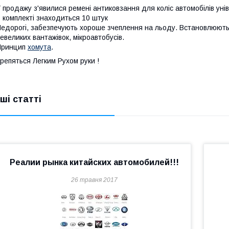
 продажу з'явилися ремені антиковзання для коліс автомобілів уні
 комплекті знаходиться 10 штук
едорогі, забезпечують хороше зчеплення на льоду. Встановлюютьс
евеликих вантажівок, мікроавтобусів.
Принцип
хомута
.
репяться Легким Рухом руки !
нші статті
Реалии рынка китайских автомобилей!!!
26 травня 2017