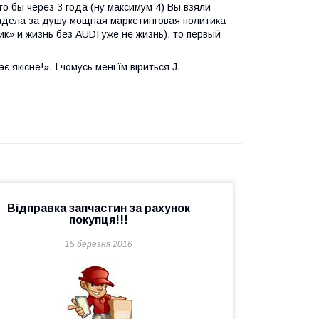
о бы через 3 года (ну максимум 4) Вы взяли
адела за душу мощная маркетинговая политика
ик» и жизнь без
AUDI
уже не жизнь), то первый
 якісне!». І чомусь мені їм віриться
J
.
Відправка запчастин за рахунок
покупця!!!
15 березня 2016