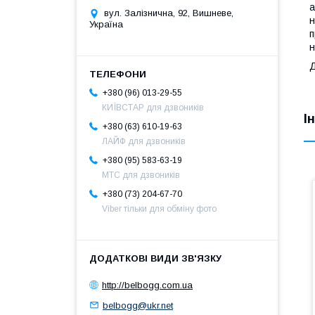
а
вул. Залізнична, 92, Вишневе,
н
Україна
п
н
Д
+380 (96) 013-29-55
КИЇВСТАР для дзвоників
І
+380 (63) 610-19-63
ЛАЙФ для дзвоників
+380 (95) 583-63-19
МТС для дзвоників
+380 (73) 204-67-70
Viber тільки для обміну фото
http://belbogg.com.ua
belbogg@ukr.net