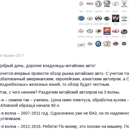
6 травня 2017
обрый день, дорогие владельцы китайских авто!
очется впервые провести обзор рынка китайских авто. С учетом то
збалованный американским, европейским, азиатским автопром, а 
поднебесных» железных коней, то обзор будет честным.
так
,
с чего начнем? Разделим китайский авт
о
пром на 3 волны.
-я – скажем так – учились. Цена ниже плинтуса, обрабо
т
ка кузова 
АЗовской образца начала 90-х.
-я волна – 2007-2011 год. Однозначно уже не ВАЗ, но по надежно
отягиваем.
-я волна – 2012-2016. Ребята! По-моему
,
это похоже на машину. П