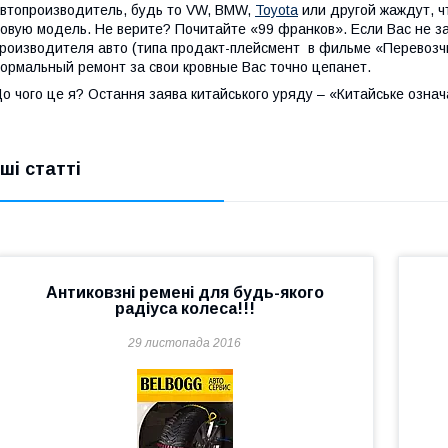
втопроизводитель
,
будь то
VW
, BMW,
Toyota
или другой жаждут, чт
овую модель. Не верите? Почитайте «99 франков». Если
Вас не з
роизводителя авто (типа продакт-плейсмент
в фильме «Перевозч
ормальный ремонт за свои кровные Вас точно цепанет.
о чого це я? Остання заява китайського уряду – «Китайське означає
нші статті
Антиковзні ремені для будь-якого
радіуса колеса!!!
29 листопада 2016