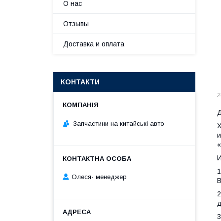
О нас
Отзывы
Доставка и оплата
КОНТАКТИ
2
Д
Запчастини на китайські авто
Х
и
«
И
1
Олеся- менеджер
В
2
д
3